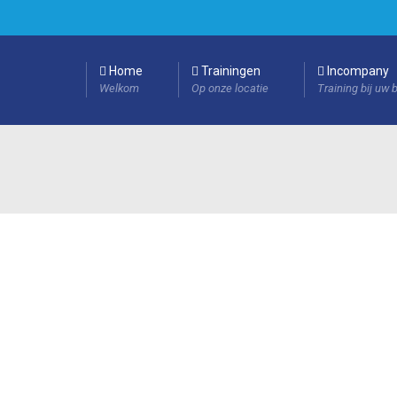
Home
Trainingen
Incompany
Welkom
Op onze locatie
Training bij uw b