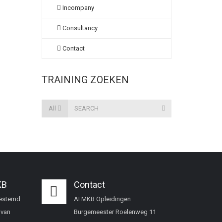
Incompany
Consultancy
Contact
TRAINING ZOEKEN
All
KB
Contact
gestemd
AI MKB Opleidingen
 van
Burgemeester Roelenweg 11